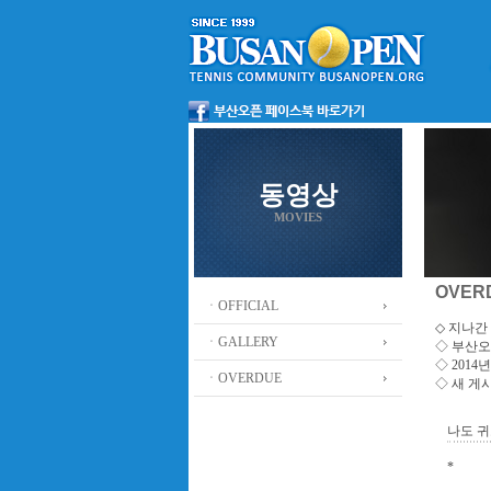
동영상
MOVIES
OVER
ㆍOFFICIAL
◇ 지나간 
ㆍGALLERY
◇
부산오
◇ 201
ㆍOVERDUE
◇ 새 게
나도 귀
*