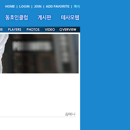
HOME
|
LOGIN
|
JOIN
|
ADD FAVORITE
|
쪽지
김테니