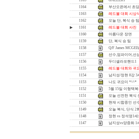
1165
GALLERY
1164
부산오픈에서 초
1163
레드볼 대회 시상
1162
오늘 단, 복식 승 
▶
1161
레드볼 대회 사진
1160
아름다운 장면
1159
단, 복식 승 팀
1158
Q/F James MCGEE
1157
선수,엄파이어,선
1156
두디셀라포핸드1
1155
레드볼 대회와 귀
1154
남지성/정현 8강 
1153
나도 귀요미 *^^*
1152
5월 15일 이형택
1151
오늘 선전한 복식 선수
1150
현재 시합중인 선수들
1149
오늘 복식, 단식 
1148
정현 vs 정석영
1147
남지성vs양증화 