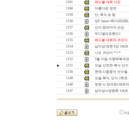
1161
레드볼 대회 사진
1160
아름다운 장면
1159
단, 복식 승 팀
1158
Q/F James MCGEE(IR
1157
선수,엄파이어,선심
1156
두디셀라포핸드1
1155
레드볼 대회와 귀요미
1154
남지성/정현 8강 3세
1153
나도 귀요미 *^^*
1152
5월 15일 이형택복귀
▶
1151
오늘 선전한 복식 선수..
1150
현재 시합중인 선수들 ..
1149
오늘 복식, 단식 2회전
1148
정현 vs 정석영1세
1147
남지성vs양증화 1세
이