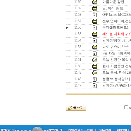
1160
아름다운 장면
1159
단, 복식 승 팀
1158
Q/F James MCGEE
1157
선수,엄파이어,선
▶
1156
두디셀라포핸드1
1155
레드볼 대회와 귀
1154
남지성/정현 8강 
1153
나도 귀요미 *^^*
1152
5월 15일 이형택
1151
오늘 선전한 복식 선수
1150
현재 시합중인 선수들
1149
오늘 복식, 단식 
1148
정현 vs 정석영
1147
남지성vs양증화 