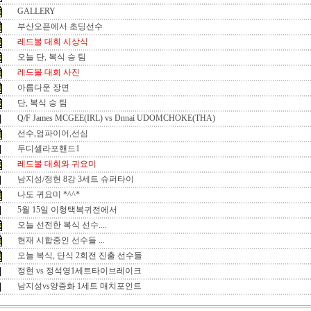
GALLERY
부산오픈에서 초딩선수
레드볼 대회 시상식
오늘 단, 복식 승 팀
레드볼 대회 사진
아름다운 장면
단, 복식 승 팀
Q/F James MCGEE(IRL) vs Dnnai UDOMCHOKE(THA)
선수,엄파이어,선심
두디셀라포핸드1
레드볼 대회와 귀요미
남지성/정현 8강 3세트 슈퍼타이
나도 귀요미 *^^*
5월 15일 이형택복귀전에서
오늘 선전한 복식 선수....
현재 시합중인 선수들 ...
오늘 복식, 단식 2회전 진출 선수들
정현 vs 정석영1세트타이브레이크
남지성vs양증화 1세트 매치포인트