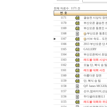
전체 자료수 : 1171 건
1171
결승전 시상식 장
1170
부산오픈 결승전 
1169
부산오픈 동호인 
1168
부산오픈 동호인
▶
1167
서브 속도... 
1166
2013 부산오픈 단
1165
GALLERY
1164
부산오픈에서 초
1163
레드볼 대회 시상
1162
오늘 단, 복식 승 
1161
레드볼 대회 사진
1160
아름다운 장면
1159
단, 복식 승 팀
1158
Q/F James MCGEE
1157
선수,엄파이어,선
1156
두디셀라포핸드1
1155
레드볼 대회와 귀