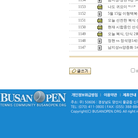
1154
남지성/정현 8강 
1153
나도 귀요미 *^^*
1152
5월 15일 이형택
1151
오늘 선전한 복식 선수
1150
현재 시합중인 선수들
1149
오늘 복식, 단식 
1148
정현 vs 정석영
1147
남지성vs양증화 