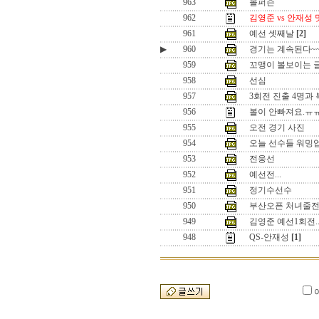
963
볼퍼슨
962
김영준 vs 안재성
961
예선 셋째날
[2]
▶
960
경기는 계속된다~
959
꼬맹이 볼보이는 
958
선심
957
3회전 진출 4명과
956
볼이 안빠져요.ㅠ
955
오전 경기 사진
954
오늘 선수들 워밍
953
전웅선
952
예선전...
951
정기수선수
950
부산오픈 처녀줄전
949
김영준 예선1회전.
948
QS-안재성
[1]