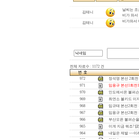
날씨는 조
김테니
비가 와서
비가와서 
김테니
전체 자료수 : 1172 건
972
정석영 본선 2회전
971
임용규 본선1회전1
970
인도에서온 볼퍼슨
969
최연소 볼키드 이
968
임규태 본선2회전
967
임용규 본선2회전
966
부산오픈 볼퍼슨을
965
이게 지금 뭐죠?
[2
964
내일은 제발 ~~