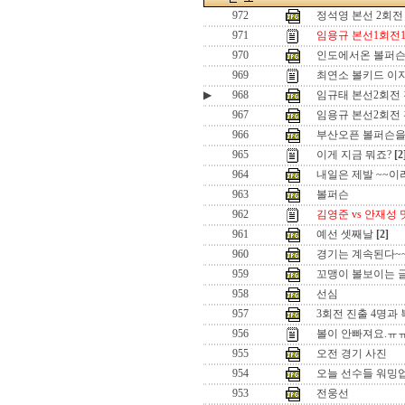
972
정석영 본선 2회전
971
임용규 본선1회전1
970
인도에서온 볼퍼슨
969
최연소 볼키드 이
▶
968
임규태 본선2회전
967
임용규 본선2회전
966
부산오픈 볼퍼슨을
965
이게 지금 뭐죠?
[2
964
내일은 제발 ~~
963
볼퍼슨
962
김영준 vs 안재성
961
예선 셋째날
[2]
960
경기는 계속된다~
959
꼬맹이 볼보이는 
958
선심
957
3회전 진출 4명과
956
볼이 안빠져요.ㅠ
955
오전 경기 사진
954
오늘 선수들 워밍
953
전웅선