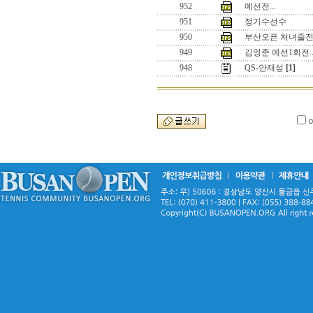
952
예선전...
951
정기수선수
950
부산오픈 처녀줄전
949
김영준 예선1회전.
948
QS-안재성
[1]