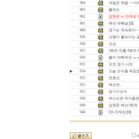
964
내일은 제발 ~~
963
볼퍼슨
962
김영준 vs 안재성
961
예선 셋째날
[2]
960
경기는 계속된다~
959
꼬맹이 볼보이는 
958
선심
957
3회전 진출 4명과
956
볼이 안빠져요.ㅠ
955
오전 경기 사진
▶
954
오늘 선수들 워밍
953
전웅선
952
예선전...
951
정기수선수
950
부산오픈 처녀줄전
949
김영준 예선1회전.
948
QS-안재성
[1]