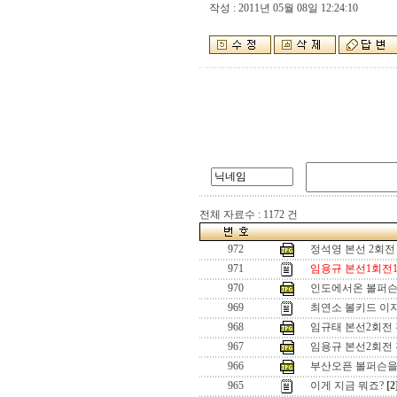
작성 : 2011년 05월 08일 12:24:10
전체 자료수 : 1172 건
972
정석영 본선 2회전
971
임용규 본선1회전1
970
인도에서온 볼퍼슨
969
최연소 볼키드 이
968
임규태 본선2회전
967
임용규 본선2회전
966
부산오픈 볼퍼슨을
965
이게 지금 뭐죠?
[2