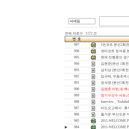
전체 자료수 : 1172 건
997
1번코트 본선2회전
996
센터코트 정석용 
995
현재 진행중인 경
994
김현준(본선 1회전
993
남지성 (본선1회전
992
임규태, 우돔초케 
991
정석영 (본선1회전
990
김영준 리턴,포,
989
정기수선수 서브,
988
Interview _ Toshihi
987
비도오고해서...휴식
986
즐거운 부산오픈 이
985
2011-WELCOME P
▶
984
2011-WELCOME P