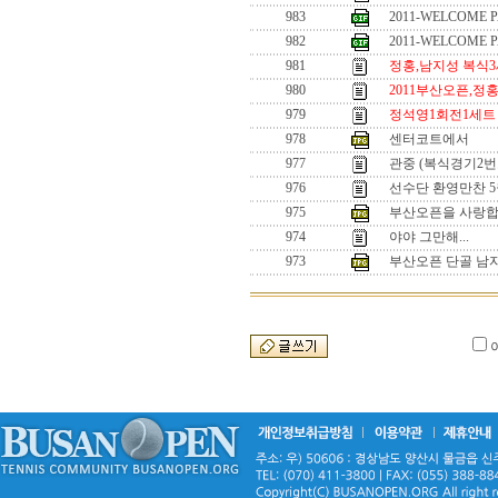
983
2011-WELCOME P
982
2011-WELCOME P
981
정홍,남지성 복식
980
2011부산오픈,정홍,
979
정석영1회전1세트
978
센터코트에서
977
관중 (복식경기2번
976
선수단 환영만찬 5월
975
부산오픈을 사랑
974
야야 그만해...
973
부산오픈 단골 남