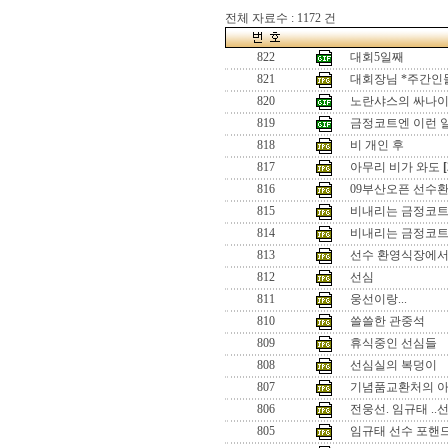
전체 자료수 : 1172 건
822
대회5일째
821
대회장님 *주간인
820
노란샤스의 싸나
819
금정코트엔 이런 
818
비 개인 후
817
아무리 비가 와도
[
816
09부산오픈 선수환영
815
비내리는 금정코
814
비내리는 금정코트
813
선수 환영식장에
812
선심
811
웅선이랑...
810
쓸쓸한 관중석
809
휴식중인 선심들
808
선심실의 복덩이
807
기념품교환처의 
806
전웅선. 임규태 ..
805
임규태 선수 포핸