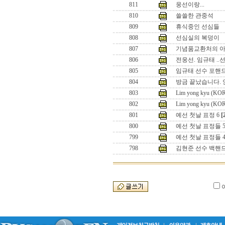
811
웅선이랑...
810
쓸쓸한 관중석
809
휴식중인 선심들
808
선심실의 복덩이
807
기념품교환처의 
806
전웅선. 임규태 ..
805
임규태 선수 포핸
804
방금 끝났습니다. 
803
Lim yong kyu (KO
802
Lim yong kyu (KO
801
예선 첫날 표정 6
[
800
예선 첫날 표정들 
799
예선 첫날 표정들 
798
김현준 선수 백핸