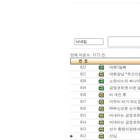
전체 자료수 : 1172 건
822
대회5일째
821
대회장님 *주간인
820
노란샤스의 싸나
819
금정코트엔 이런 
818
비 개인 후
817
아무리 비가 와도
[
816
09부산오픈 선수환영
815
비내리는 금정코
814
비내리는 금정코트
813
선수 환영식장에
▶
812
선심