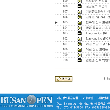
809
휴식중인 선심들
808
선심실의 복덩이
807
기념품교환처의 
806
전웅선. 임규태 ..
▶
805
임규태 선수 포핸
804
방금 끝났습니다. 
803
Lim yong kyu (KO
802
Lim yong kyu (KO
801
예선 첫날 표정 6
[
800
예선 첫날 표정들 
799
예선 첫날 표정들 
798
김현준 선수 백핸