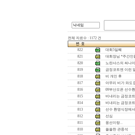
전체 자료수 : 1172 건
822
대회5일째
821
대회장님 *주간인
820
노란샤스의 싸나
819
금정코트엔 이런 
818
비 개인 후
817
아무리 비가 와도
[
816
09부산오픈 선수환영
815
비내리는 금정코
814
비내리는 금정코트
813
선수 환영식장에
812
선심
811
웅선이랑...
810
쓸쓸한 관중석