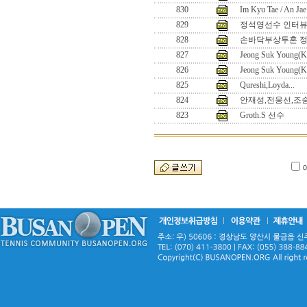
830
Im Kyu Tae / An Ja
829
정석영선수 인터
828
손바닥부상투혼 정석
827
Jeong Suk Young(K
826
Jeong Suk Young(K
825
Qureshi,Loyda...
824
안재성,전웅선,조
823
Groth.S 선수