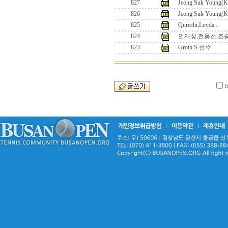
827
Jeong Suk Young(K
826
Jeong Suk Young(K
825
Qureshi,Loyda...
824
안재성,전웅선,조
823
Groth.S 선수