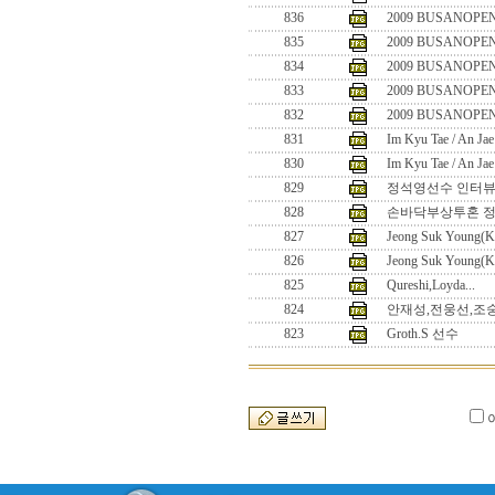
836
2009 BUSANOPEN
835
2009 BUSANOPEN
834
2009 BUSANOPEN
833
2009 BUSANOPEN
832
2009 BUSANOPEN
831
Im Kyu Tae / An Ja
830
Im Kyu Tae / An Ja
829
정석영선수 인터
828
손바닥부상투혼 정석
827
Jeong Suk Young(K
826
Jeong Suk Young(K
825
Qureshi,Loyda...
824
안재성,전웅선,조
823
Groth.S 선수