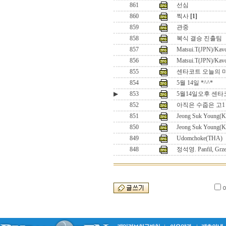
861
선심
860
찍사
[1]
859
관중
858
복식 결승 진출팀
857
Matsui.T(JPN)/Kav
856
Matsui.T(JPN)/Kav
855
센타코트 오늘의 마
854
5월 14일 *^^*
▶
853
5월14일오후 센
852
아직은 수줍은 고1
851
Jeong Suk Young(
850
Jeong Suk Young(
849
Udomchoke(THA)
848
정석영. Panfil, Grz