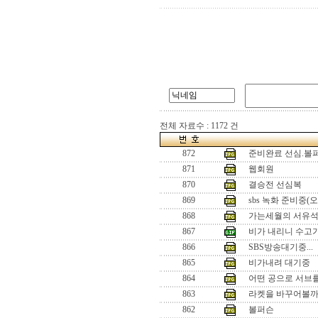
전체 자료수 : 1172 건
872
준비완료 선심.볼
871
웹회원
870
결승전 선심복
869
sbs 녹화 준비중(오
868
가는세월의 서유
867
비가 내리니 수고
866
SBS방송대기중...
865
비가내려 대기중
864
어떤 공으로 서브를
863
라켓을 바꾸어볼까 
862
볼퍼슨