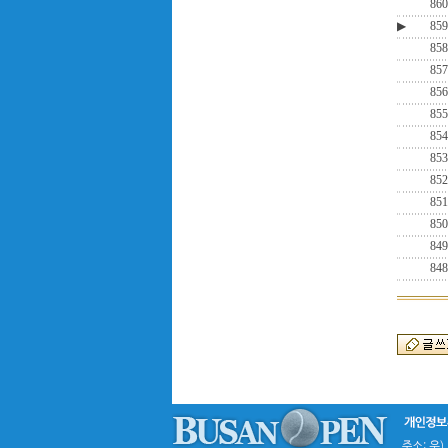
860
▶
859
858
857
856
855
854
853
852
851
850
849
848