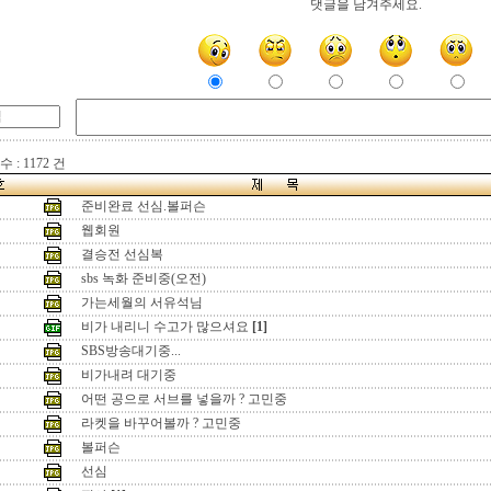
댓글을 남겨주세요.
 : 1172 건
준비완료 선심.볼퍼슨
웹회원
결승전 선심복
sbs 녹화 준비중(오전)
가는세월의 서유석님
비가 내리니 수고가 많으셔요
[1]
SBS방송대기중...
비가내려 대기중
어떤 공으로 서브를 넣을까 ? 고민중
라켓을 바꾸어볼까 ? 고민중
볼퍼슨
선심