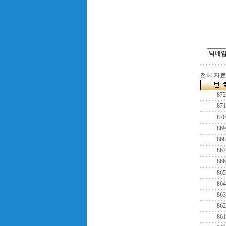
전체 자료수
872
871
870
869
868
867
866
865
864
863
862
861