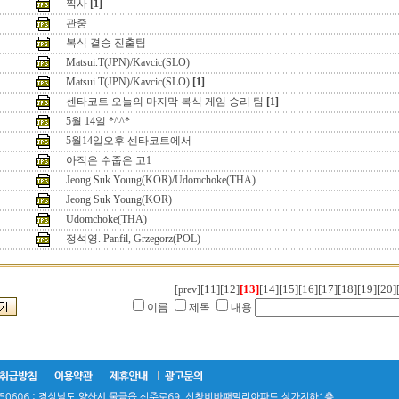
찍사
[1]
관중
복식 결승 진출팀
Matsui.T(JPN)/Kavcic(SLO)
Matsui.T(JPN)/Kavcic(SLO)
[1]
센타코트 오늘의 마지막 복식 게임 승리 팀
[1]
5월 14일 *^^*
5월14일오후 센타코트에서
아직은 수줍은 고1
Jeong Suk Young(KOR)/Udomchoke(THA)
Jeong Suk Young(KOR)
Udomchoke(THA)
정석영. Panfil, Grzegorz(POL)
[11]
[12]
[13]
[14]
[15]
[16]
[17]
[18]
[19]
[20]
[prev]
이름
제목
내용