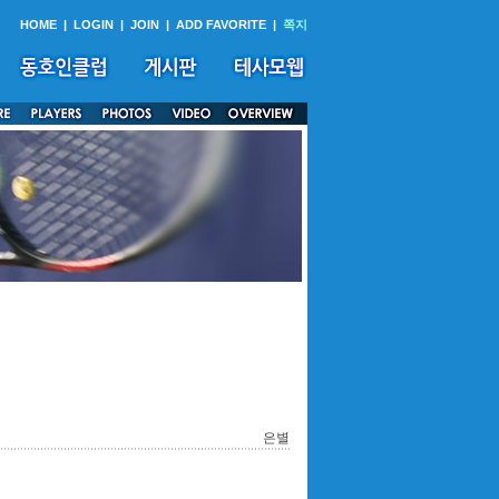
HOME
|
LOGIN
|
JOIN
|
ADD FAVORITE
|
쪽지
은별