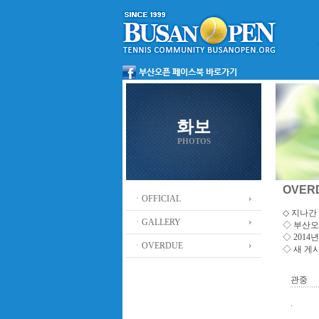
화보
PHOTOS
OVER
ㆍOFFICIAL
◇ 지나간 
ㆍGALLERY
◇
부산오
◇ 201
ㆍOVERDUE
◇ 새 게
관중
.