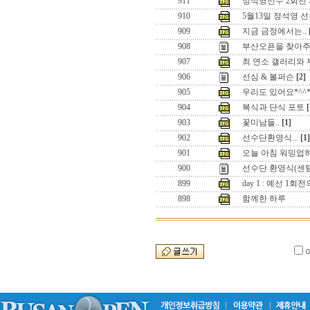
911
정석영선수 2회전
910
5월13일 정석영 선
909
지금 금정에서는..
908
부산오픈을 찾아주
907
최 연소 갤러리와
906
선심 & 볼퍼슨
[2]
905
우리도 있어요*^^
904
복식과 단식 포토
[
903
꽃미남들..
[1]
902
선수단환영식...
[1]
901
오늘 아침 워밍업
900
선수단 환영식(센텀
899
day 1 : 예선 1
898
함께한 하루