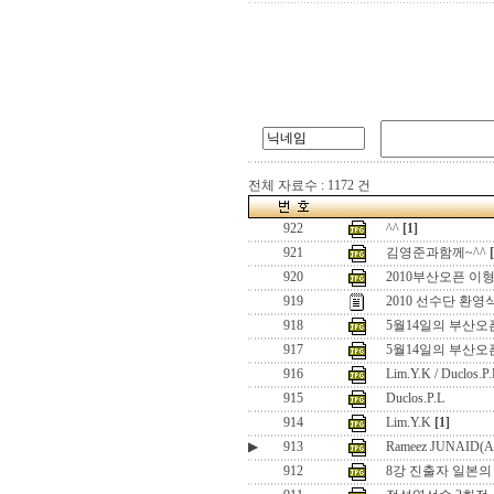
전체 자료수 : 1172 건
922
^^
[1]
921
김영준과함께~^^
920
2010부산오픈 이
919
2010 선수단 환영
918
5월14일의 부산오픈 
917
5월14일의 부산오
916
Lim.Y.K / Duclos.P.
915
Duclos.P.L
914
Lim.Y.K
[1]
▶
913
Rameez JUNAID(
912
8강 진출자 일본의