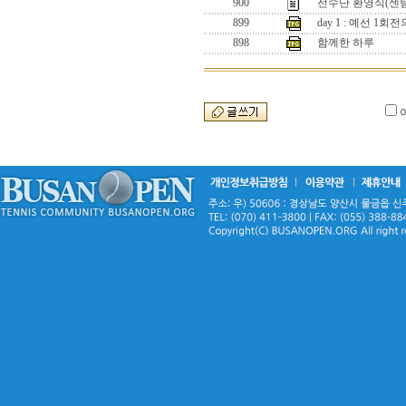
900
선수단 환영식(센텀
899
day 1 : 예선 1
898
함께한 하루