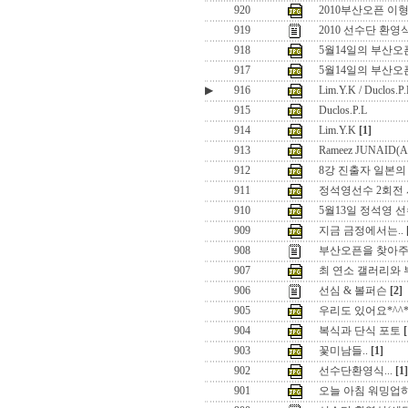
920
2010부산오픈 이
919
2010 선수단 환영
918
5월14일의 부산오픈 
917
5월14일의 부산오
▶
916
Lim.Y.K / Duclos.P.
915
Duclos.P.L
914
Lim.Y.K
[1]
913
Rameez JUNAID(
912
8강 진출자 일본의
911
정석영선수 2회전
910
5월13일 정석영 선
909
지금 금정에서는..
908
부산오픈을 찾아주
907
최 연소 갤러리와
906
선심 & 볼퍼슨
[2]
905
우리도 있어요*^^
904
복식과 단식 포토
[
903
꽃미남들..
[1]
902
선수단환영식...
[1]
901
오늘 아침 워밍업