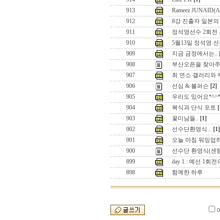
913
Rameez JUNAID(
912
8강 진출자 일본의
911
정석영선수 2회전
910
5월13일 정석영 선
909
지금 금정에서는..
908
부산오픈을 찾아주
907
최 연소 갤러리와
906
선심 & 볼퍼슨
[2]
905
우리도 있어요*^^
904
복식과 단식 포토
[
903
꽃미남들..
[1]
902
선수단환영식...
[1]
901
오늘 아침 워밍업
900
선수단 환영식(센텀
899
day 1 : 예선 1
898
함께한 하루