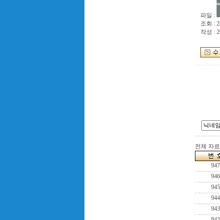
파일 :
조회 : 2
작성 : 2
전체 자료수
947
946
945
944
943
942