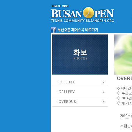
화보
PHOTOS
OVER
ㆍOFFICIAL
◇ 지나간 
ㆍGALLERY
◇
부산오
◇ 201
ㆍOVERDUE
◇ 새 게
2010
부럽습