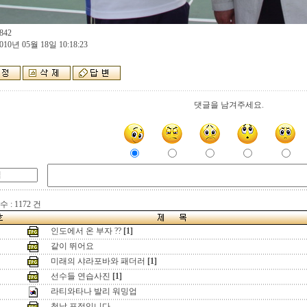
842
010년 05월 18일 10:18:23
댓글을 남겨주세요.
 : 1172 건
인도에서 온 부자 ??
[1]
같이 뛰어요
미래의 샤라포바와 패더러
[1]
선수들 연습사진
[1]
라티와타나 발리 워밍업
첫날 표정입니다