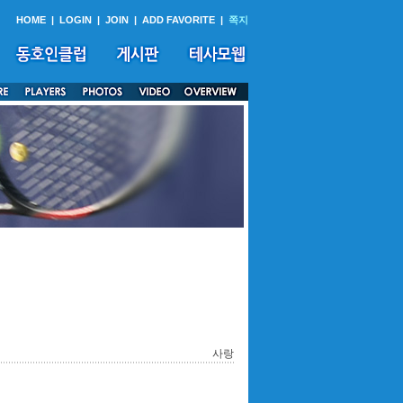
HOME
|
LOGIN
|
JOIN
|
ADD FAVORITE
|
쪽지
사랑