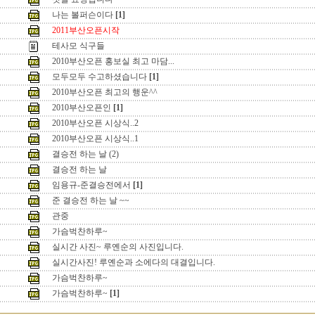
나는 볼퍼슨이다
[1]
2011부산오픈시작
테사모 식구들
2010부산오픈 홍보실 최고 마담...
모두모두 수고하셨습니다
[1]
2010부산오픈 최고의 행운^^
2010부산오픈인
[1]
2010부산오픈 시상식..2
2010부산오픈 시상식..1
결승전 하는 날 (2)
결승전 하는 날
임용규-준결승전에서
[1]
준 결승전 하는 날 ~~
관중
가슴벅찬하루~
실시간 사진~ 루옌순의 사진입니다.
실시간사진! 루옌순과 소에다의 대결입니다.
가슴벅찬하루~
가슴벅찬하루~
[1]