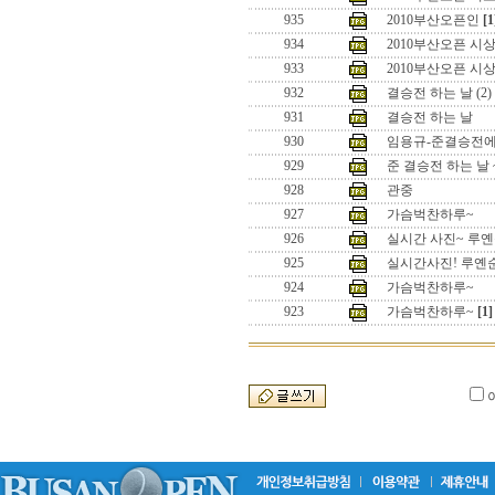
935
2010부산오픈인
[1
934
2010부산오픈 시상
933
2010부산오픈 시상
932
결승전 하는 날 (2)
931
결승전 하는 날
930
임용규-준결승전
929
준 결승전 하는 날 
928
관중
927
가슴벅찬하루~
926
실시간 사진~ 루
925
실시간사진! 루옌
924
가슴벅찬하루~
923
가슴벅찬하루~
[1]