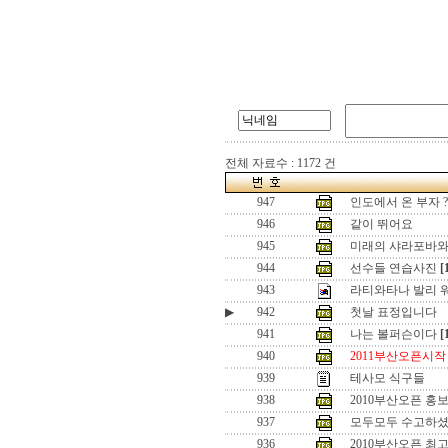
전체 자료수 : 1172 건
947
인도에서 온 부자 ?
946
같이 뛰어요
945
미래의 샤라포바와
944
선수들 연습사진
[
943
라티와타나 발리 
▶
942
첫날 표정입니다
941
나는 볼퍼슨이다
[
940
2011부산오픈시작
939
테사모 식구들
938
2010부산오픈 홍보
937
모두모두 수고하
936
2010부산오픈 최고