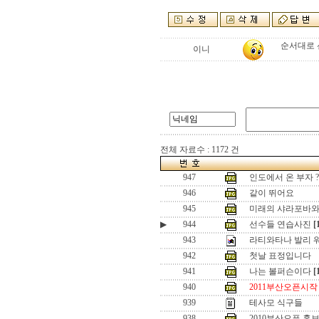
순서대로 선수들
이니
전체 자료수 : 1172 건
947
인도에서 온 부자 ?
946
같이 뛰어요
945
미래의 샤라포바와
▶
944
선수들 연습사진
[
943
라티와타나 발리 
942
첫날 표정입니다
941
나는 볼퍼슨이다
[
940
2011부산오픈시작
939
테사모 식구들
938
2010부산오픈 홍보