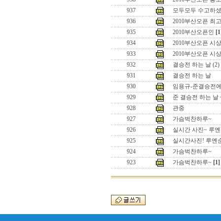
937
모두모두 수고하
936
2010부산오픈 최고
935
2010부산오픈인
[1
934
2010부산오픈 시상
933
2010부산오픈 시상
932
결승전 하는 날 (2)
931
결승전 하는 날
930
임용규-준결승전
929
준 결승전 하는 날 
928
관중
927
가슴벅찬하루~
926
실시간 사진~ 루
925
실시간사진! 루옌
924
가슴벅찬하루~
923
가슴벅찬하루~
[1]