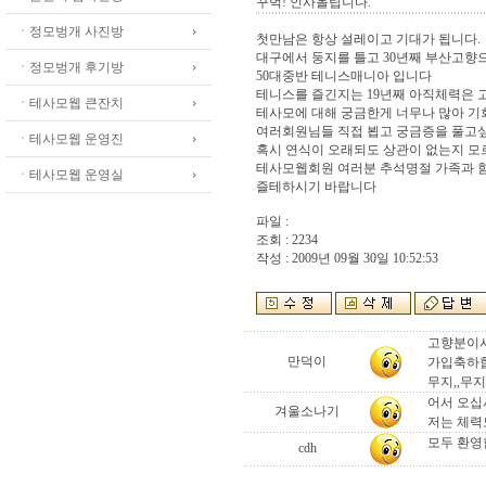
꾸벅! 인사올립니다.
ㆍ정모벙개 사진방
첫만남은 항상 설레이고 기대가 됩니다.
대구에서 둥지를 틀고 30년째 부산고향
ㆍ정모벙개 후기방
50대중반 테니스매니아 입니다
테니스를 즐긴지는 19년째 아직체력은 
ㆍ테사모웹 큰잔치
테사모에 대해 궁금한게 너무나 많아 기
여러회원님들 직접 뵙고 궁금증을 풀고
ㆍ테사모웹 운영진
혹시 연식이 오래되도 상관이 없는지 모르
테사모웹회원 여러분 추석명절 가족과 
ㆍ테사모웹 운영실
즐테하시기 바랍니다
파일 :
조회 : 2234
작성 : 2009년 09월 30일 10:52:53
고향분이
만덕이
가입축하
무지,,무
어서 오십
겨울소나기
저는 체력도
모두 환영
cdh