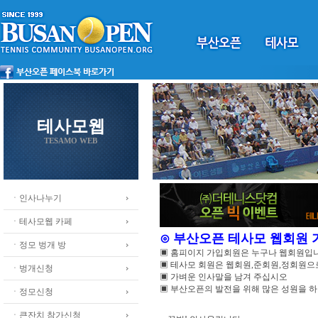
테사모웹
TESAMO WEB
ㆍ인사나누기
ㆍ테사모웹 카페
⊙ 부산오픈 테사모 웹회원
ㆍ정모 벙개 방
▣ 홈피이지 가입회원은 누구나 웹회원입
▣ 테사모 회원은 웹회원,준회원,정회원
ㆍ벙개신청
▣ 가벼운 인사말을 남겨 주십시오
▣ 부산오픈의 발전을 위해 많은 성원을 
ㆍ정모신청
ㆍ큰잔치 참가신청