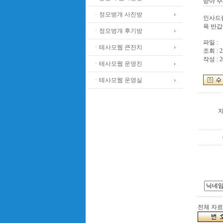
받아 주
ㆍ정모벙개 사진방
인사드립
욱 반갑
ㆍ정모벙개 후기방
파일 :
ㆍ테사모웹 큰잔치
조회 : 2
작성 : 2
ㆍ테사모웹 운영진
ㆍ테사모웹 운영실
전체 자료수