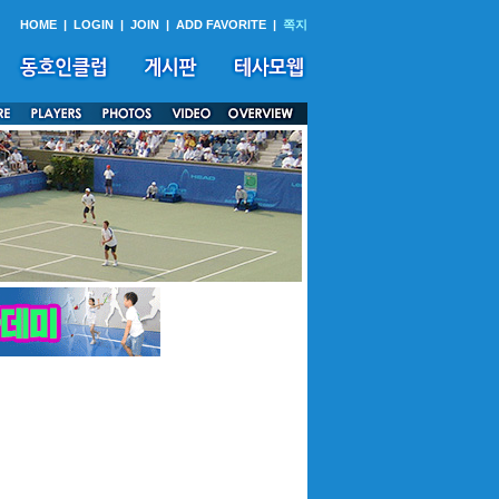
HOME
|
LOGIN
|
JOIN
|
ADD FAVORITE
|
쪽지