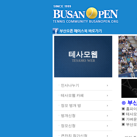
테사모웹
TESAMO WEB
ㆍ인사나누기
ㆍ테사모웹 카페
⊙ 부
ㆍ정모 벙개 방
▣ 홈피
▣ 테사모
ㆍ벙개신청
▣ 가벼운
▣ 부산오
ㆍ정모신청
ㆍ큰잔치 참가신청