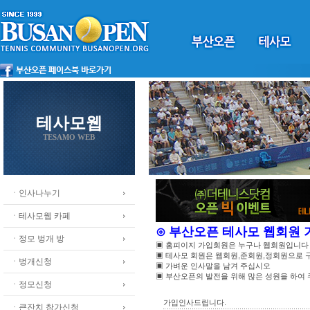
테사모웹
TESAMO WEB
ㆍ인사나누기
ㆍ테사모웹 카페
⊙ 부산오픈 테사모 웹회원
ㆍ정모 벙개 방
▣ 홈피이지 가입회원은 누구나 웹회원입니다
▣ 테사모 회원은 웹회원,준회원,정회원으로
ㆍ벙개신청
▣ 가벼운 인사말을 남겨 주십시오
▣ 부산오픈의 발전을 위해 많은 성원을 하여
ㆍ정모신청
가입인사드립니다.
ㆍ큰잔치 참가신청