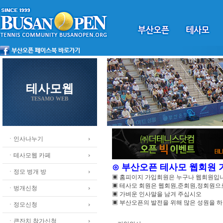
테사모웹
TESAMO WEB
ㆍ인사나누기
ㆍ테사모웹 카페
⊙ 부산오픈 테사모 웹회원
ㆍ정모 벙개 방
▣ 홈피이지 가입회원은 누구나 웹회원입
▣ 테사모 회원은 웹회원,준회원,정회원
ㆍ벙개신청
▣ 가벼운 인사말을 남겨 주십시오
▣ 부산오픈의 발전을 위해 많은 성원을 
ㆍ정모신청
ㆍ큰잔치 참가신청