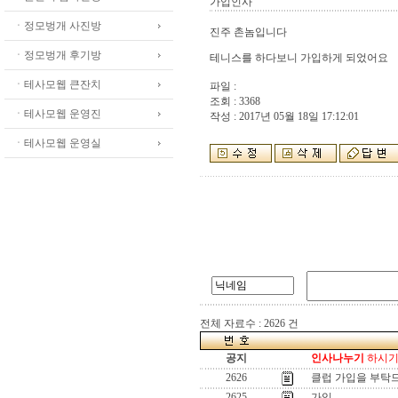
가입인사
ㆍ정모벙개 사진방
진주 촌놈입니다
ㆍ정모벙개 후기방
테니스를 하다보니 가입하게 되었어요
ㆍ테사모웹 큰잔치
파일 :
조회 : 3368
ㆍ테사모웹 운영진
작성 : 2017년 05월 18일 17:12:01
ㆍ테사모웹 운영실
전체 자료수 : 2626 건
공지
인사나누기
하시기 
2626
클럽 가입을 부탁
2625
가입