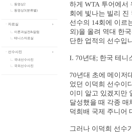
하게 WTA 투어에서
동영상2
동영상3(분류별)
회에 빛나는 빌리 진 킹(
선수의 14회에 이르는
ㆍ자료실
외)을 올려 역대 한
이론과실전&칼럼
테니스자료실
단한 업적의 선수입니
ㆍ선수사진
I. 70년대; 한국 
국내선수사진
국외선수사진
70년대 초에 메이
었던 이덕희 선수이다
이미 알고 있겠지만 
달성했을 때 각종 매
덕희배 국제 주니어 
그러나 이덕희 선수가 만