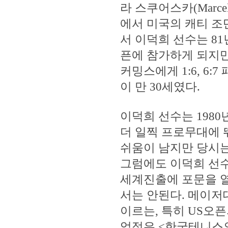
라 스쿠어스카(Marcell
에서 미국의 캐티 조단(K
서 이덕희 선수는 81
픈에 참가하게 되지만
커밍스에게 1:6, 6:
이 만 30세였다.
이덕희 선수는 1980
더 일찍 프로무대에 
쉬움이 남지만 당시
그럼에도 이덕희 선
세계진출에 포문을 
서는 안된다. 메이저대
이르는, 특히 US오픈
업적은 <한국테니스의