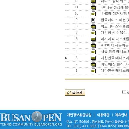
12
테니스 상식 퀴즈
[
11
"후배들 성장에 보
10
'안드레 애거시'의
9
한국테니스 이런 것
8
학교테니스와 클럽 
7
개인형 선수 육성 
6
아시아 테니스계를
5
ATP에서 사용하는
4
서울 장충 테니스
▶
3
대한민국 테니스계의
2
마당회(전,현직 여
1
대한민국 테니스의