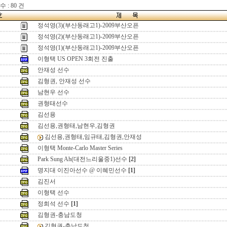
 : 80 건
정석영(3)(부산동래고1)-2009부산오픈
정석영(2)(부산동래고1)-2009부산오픈
정석영(1)(부산동래고1)-2009부산오픈
이형택 US OPEN 3회전 진출
안재성 선수
김형권, 안재성 선수
남현우 선수
권형태선수
김선용
김선용,권형태,남현우,김형권
김선용,권형태,임규태,김형권,안재성
이형택 Monte-Carlo Master Series
Park Sung Ah(대전느리울중1)선수
[2]
명지대 이진아선수 @ 이혜민선수
[1]
김진서
이형택 선수
정희석 선수
[1]
김형권-충남도청
김형권-충남도청