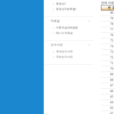
전체 자료수
동영상2
동영상3(분류별)
80
79
ㆍ자료실
78
이론과실전&칼럼
77
테니스자료실
76
75
ㆍ선수사진
74
국내선수사진
73
국외선수사진
72
71
70
69
68
67
66
65
64
63
62