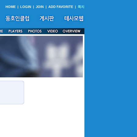
HOME
|
LOGIN
|
JOIN
|
ADD FAVORITE
|
쪽지