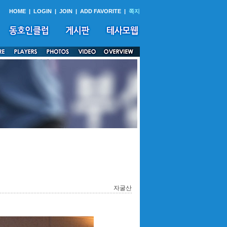
HOME
|
LOGIN
|
JOIN
|
ADD FAVORITE
|
쪽지
자굴산