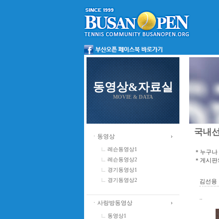
동영상&자료실
MOVIE & DATA
국내
ㆍ동영상
레슨동영상1
＊누구나 
＊게시판의
레슨동영상2
경기동영상1
경기동영상2
김선용
..
ㆍ사랑방동영상
동영상1