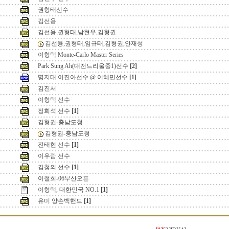
권형태선수
김선용
김선용,권형태,남현우,김형권
김선용,권형태,임규태,김형권,안재성
이형택 Monte-Carlo Master Series
Park Sung Ah(대전느리울중1)선수
[2]
명지대 이진아선수 @ 이혜민선수
[1]
김진서
이형택 선수
정희석 선수
[1]
김형권-충남도청
김형권-충남도청
전태현 선수
[1]
이우람 선수
김청의 선수
[1]
이철희-06부산오픈
이형택, 대한민국 NO.1
[1]
유미 양손백핸드
[1]