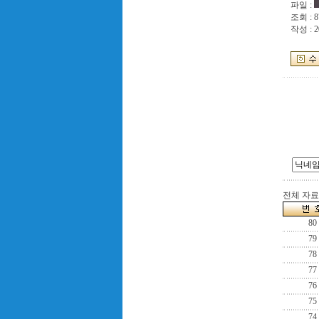
파일 :
조회 : 8
작성 : 2
전체 자료수
80
79
78
77
76
75
74