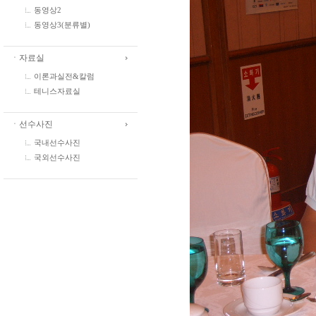
동영상2
동영상3(분류별)
ㆍ자료실
이론과실전&칼럼
테니스자료실
ㆍ선수사진
국내선수사진
국외선수사진