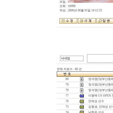
파일 :
조회 : 10099
작성 : 2006년 06월 01일 14:12:35
전체 자료수 : 80 건
80
정석영(3)(부산동래
79
정석영(2)(부산동래
78
정석영(1)(부산동래
77
이형택 US OPEN
76
안재성 선수
75
김형권, 안재성 선
74
남현우 선수