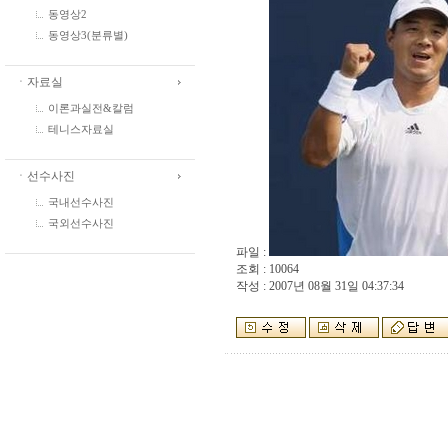
동영상2
동영상3(분류별)
ㆍ자료실
이론과실전&칼럼
테니스자료실
ㆍ선수사진
국내선수사진
국외선수사진
파일 :
조회 : 10064
작성 : 2007년 08월 31일 04:37:34