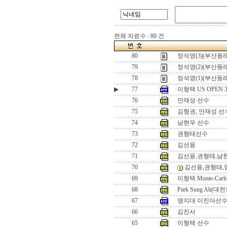
전체 자료수 : 80 건
80
정석영(3)(부산동래
79
정석영(2)(부산동래
78
정석영(1)(부산동래
▶
77
이형택 US OPEN
76
안재성 선수
75
김형권, 안재성 선
74
남현우 선수
73
권형태선수
72
김선용
71
김선용,권형태,남
70
김선용,권형태,
69
이형택 Monte-Carlo 
68
Park Sung Ah
67
명지대 이진아선수
66
김진서
65
이형택 선수