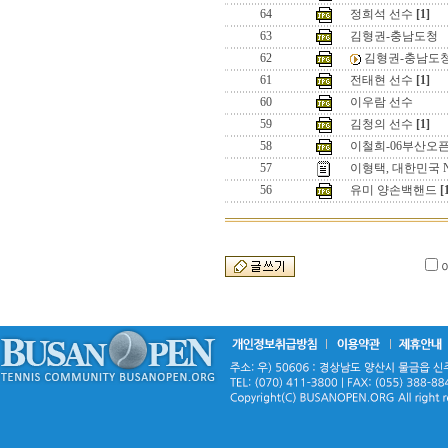
64
정희석 선수
[1]
63
김형권-충남도청
62
김형권-충남도
61
전태현 선수
[1]
60
이우람 선수
59
김청의 선수
[1]
58
이철희-06부산오
57
이형택, 대한민국 N
56
유미 양손백핸드
[