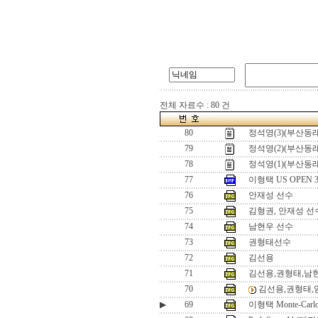
전체 자료수 : 80 건
80
정석영(3)(부산동래
79
정석영(2)(부산동래
78
정석영(1)(부산동래
77
이형택 US OPEN
76
안재성 선수
75
김형권, 안재성 선
74
남현우 선수
73
권형태선수
72
김선용
71
김선용,권형태,남
70
김선용,권형태,
▶
69
이형택 Monte-Carlo 