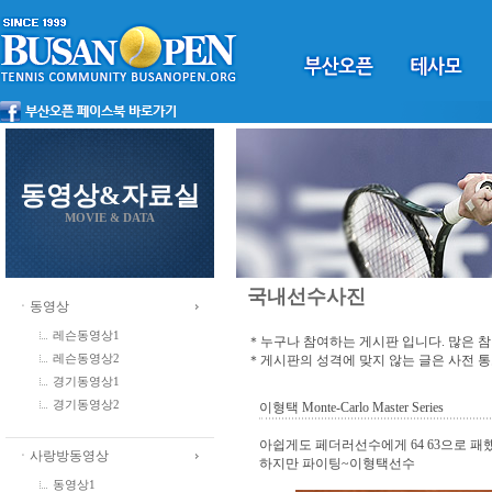
동영상&자료실
MOVIE & DATA
국내선수사진
ㆍ동영상
레슨동영상1
＊누구나 참여하는 게시판 입니다. 많은 
＊게시판의 성격에 맞지 않는 글은 사전 
레슨동영상2
경기동영상1
경기동영상2
이형택 Monte-Carlo Master Series
아쉽게도 페더러선수에게 64 63으로 
ㆍ사랑방동영상
하지만 파이팅~이형택선수
동영상1