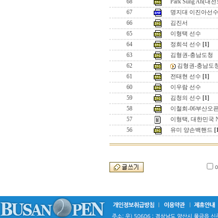
68
Park Sung Ah
67
명지대 이진아선수
66
김진서
65
이형택 선수
64
정희석 선수
[1]
63
김형권-충남도청
62
김형권-충남도
61
전태현 선수
[1]
60
이우람 선수
59
김청의 선수
[1]
58
이철희-06부산오
57
이형택, 대한민국 N
56
유미 양손백핸드
[