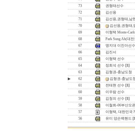
73
권형태선수
72
김선용
71
김선용,권형태,남
70
김선용,권형태,
69
이형택 Monte-Carlo 
68
Park Sung Ah
67
명지대 이진아선수
66
김진서
65
이형택 선수
64
정희석 선수
[1]
63
김형권-충남도청
▶
62
김형권-충남도
61
전태현 선수
[1]
60
이우람 선수
59
김청의 선수
[1]
58
이철희-06부산오
57
이형택, 대한민국 N
56
유미 양손백핸드
[