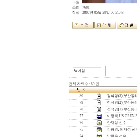
파일 :
조회 : 7681
작성 : 2007년 05월 29일 00:51:48
전체 자료수 : 80 건
80
정석영(3)(부산동래
79
정석영(2)(부산동래
78
정석영(1)(부산동래
77
이형택 US OPEN
76
안재성 선수
75
김형권, 안재성 선
74
남현우 선수