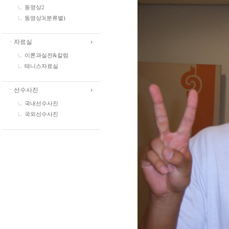
동영상2
동영상3(분류별)
ㆍ자료실
이론과실전&칼럼
테니스자료실
ㆍ선수사진
국내선수사진
국외선수사진