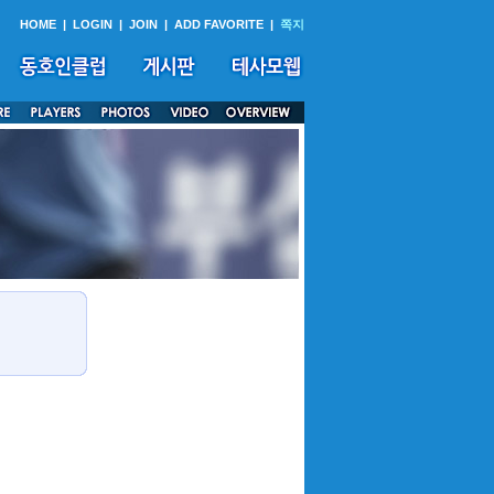
HOME
|
LOGIN
|
JOIN
|
ADD FAVORITE
|
쪽지