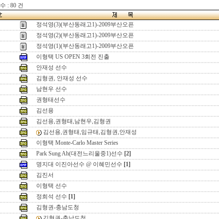
 : 80 건
정석영(3)(부산동래고1)-2009부산오픈
정석영(2)(부산동래고1)-2009부산오픈
정석영(1)(부산동래고1)-2009부산오픈
이형택 US OPEN 3회전 진출
안재성 선수
김형권, 안재성 선수
남현우 선수
권형태선수
김선용
김선용,권형태,남현우,김형권
김선용,권형태,임규태,김형권,안재성
이형택 Monte-Carlo Master Series
Park Sung Ah(대전느리울중1)선수
[2]
명지대 이진아선수 @ 이혜민선수
[1]
김진서
이형택 선수
정희석 선수
[1]
김형권-충남도청
김형권-충남도청