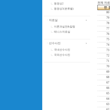
전체 자료수
동영상2
동영상3(분류별)
80
79
ㆍ자료실
78
이론과실전&칼럼
77
테니스자료실
76
75
ㆍ선수사진
74
국내선수사진
73
국외선수사진
72
71
70
69
68
67
66
65
64
63
62