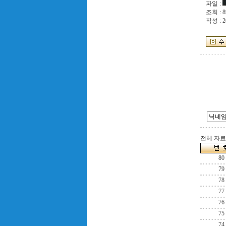
파일 :
조회 : 8
작성 : 2
전체 자료수
80
79
78
77
76
75
74