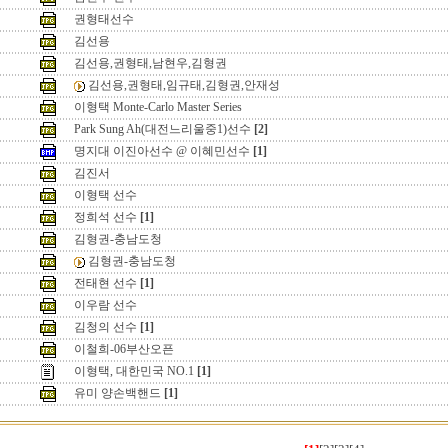
권형태선수
김선용
김선용,권형태,남현우,김형권
김선용,권형태,임규태,김형권,안재성
이형택 Monte-Carlo Master Series
Park Sung Ah(대전느리울중1)선수
[2]
명지대 이진아선수 @ 이혜민선수
[1]
김진서
이형택 선수
정희석 선수
[1]
김형권-충남도청
김형권-충남도청
전태현 선수
[1]
이우람 선수
김청의 선수
[1]
이철희-06부산오픈
이형택, 대한민국 NO.1
[1]
유미 양손백핸드
[1]