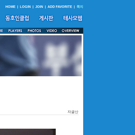
HOME
|
LOGIN
|
JOIN
|
ADD FAVORITE
|
쪽지
자굴산