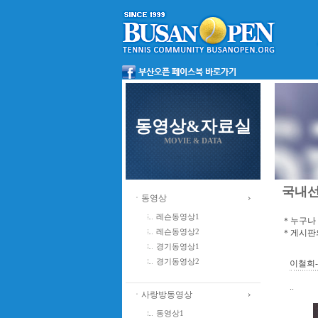
동영상&자료실
MOVIE & DATA
국내
ㆍ동영상
레슨동영상1
＊누구나 
＊게시판의
레슨동영상2
경기동영상1
경기동영상2
이철희-
..
ㆍ사랑방동영상
동영상1