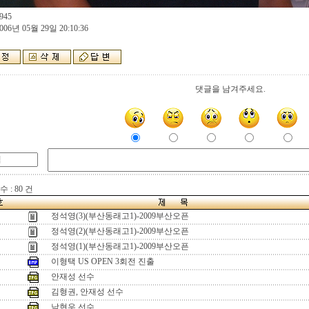
945
006년 05월 29일 20:10:36
댓글을 남겨주세요.
 : 80 건
정석영(3)(부산동래고1)-2009부산오픈
정석영(2)(부산동래고1)-2009부산오픈
정석영(1)(부산동래고1)-2009부산오픈
이형택 US OPEN 3회전 진출
안재성 선수
김형권, 안재성 선수
남현우 선수