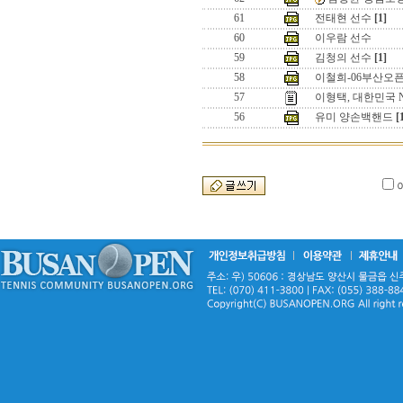
61
전태현 선수
[1]
60
이우람 선수
59
김청의 선수
[1]
58
이철희-06부산오
57
이형택, 대한민국 N
56
유미 양손백핸드
[