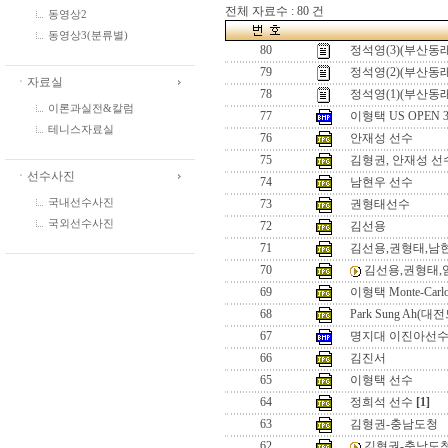
전체 자료수 : 80 건
동영상2
동영상3(분류별)
80
정석영(3)(부산동래
79
정석영(2)(부산동래
ㆍ자료실
78
정석영(1)(부산동래
이론과실전&칼럼
77
이형택 US OPEN
테니스자료실
76
안재성 선수
75
김형권, 안재성 선
ㆍ선수사진
74
남현우 선수
국내선수사진
73
권형태선수
국외선수사진
72
김선용
71
김선용,권형태,남
70
김선용,권형태,
69
이형택 Monte-Carlo 
68
Park Sung Ah
67
명지대 이진아선수
66
김진서
65
이형택 선수
64
정희석 선수
[1]
63
김형권-충남도청
62
김형권-충남도