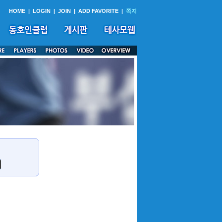
HOME
|
LOGIN
|
JOIN
|
ADD FAVORITE
|
쪽지