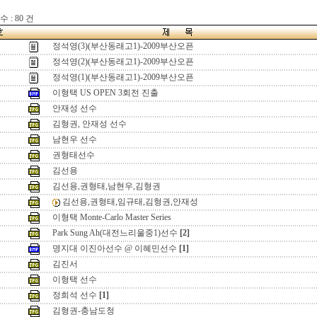
 : 80 건
정석영(3)(부산동래고1)-2009부산오픈
정석영(2)(부산동래고1)-2009부산오픈
정석영(1)(부산동래고1)-2009부산오픈
이형택 US OPEN 3회전 진출
안재성 선수
김형권, 안재성 선수
남현우 선수
권형태선수
김선용
김선용,권형태,남현우,김형권
김선용,권형태,임규태,김형권,안재성
이형택 Monte-Carlo Master Series
Park Sung Ah(대전느리울중1)선수
[2]
명지대 이진아선수 @ 이혜민선수
[1]
김진서
이형택 선수
정희석 선수
[1]
김형권-충남도청