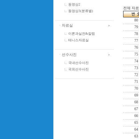
동영상2
전체 자료수
동영상3(분류별)
80
ㆍ자료실
79
78
이론과실전&칼럼
77
테니스자료실
76
75
ㆍ선수사진
74
국내선수사진
73
국외선수사진
72
71
70
69
68
67
66
65
64
63