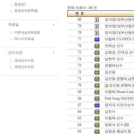
동영상2
전체 자료수 : 80 건
동영상3(분류별)
80
정석영(3)(부산동래
ㆍ자료실
79
정석영(2)(부산동래
78
정석영(1)(부산동래
이론과실전&칼럼
77
이형택 US OPEN
테니스자료실
76
안재성 선수
75
김형권, 안재성 선
ㆍ선수사진
74
남현우 선수
국내선수사진
73
권형태선수
국외선수사진
72
김선용
71
김선용,권형태,남
70
김선용,권형태,
69
이형택 Monte-Carlo 
68
Park Sung Ah
67
명지대 이진아선수
66
김진서
65
이형택 선수
64
정희석 선수
[1]
63
김형권-충남도청