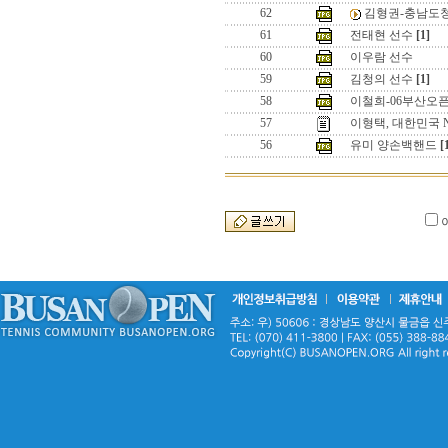
62
김형권-충남도
61
전태현 선수
[1]
60
이우람 선수
59
김청의 선수
[1]
58
이철희-06부산오
57
이형택, 대한민국 N
56
유미 양손백핸드
[