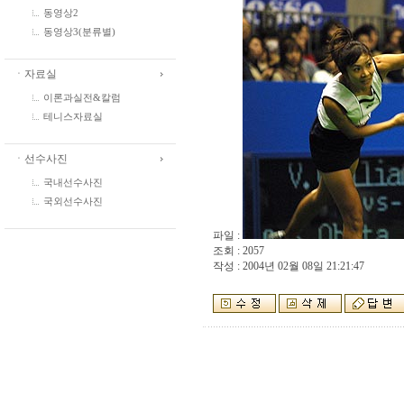
동영상2
동영상3(분류별)
ㆍ자료실
이론과실전&칼럼
테니스자료실
ㆍ선수사진
국내선수사진
국외선수사진
파일 :
조회 : 2057
작성 : 2004년 02월 08일 21:21:47