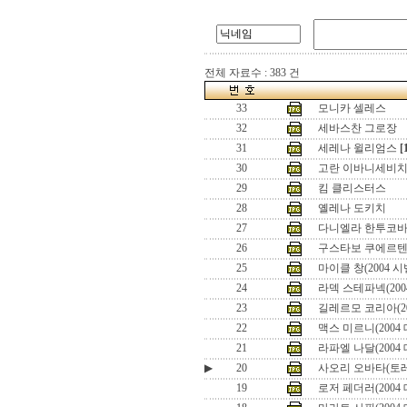
전체 자료수 : 383 건
33
모니카 셀레스
32
세바스찬 그로장
31
세레나 윌리엄스
[
30
고란 이바니세비
29
킴 클리스터스
28
옐레나 도키치
27
다니엘라 한투코
26
구스타보 쿠에르
25
마이클 창(2004 
24
라덱 스테파넥(20
23
길레르모 코리아(2
22
맥스 미르니(2004
21
라파엘 나달(2004
▶
20
사오리 오바타(토레
19
로저 페더러(2004