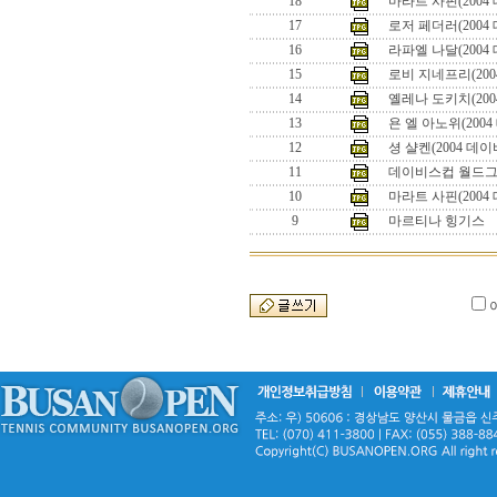
18
마라트 사핀(2004
17
로저 페더러(200
16
라파엘 나달(200
15
로비 지네프리(20
14
옐레나 도키치(200
13
욘 엘 아노위(200
12
셩 샬켄(2004 데
11
데이비스컵 월드
10
마라트 사핀(200
9
마르티나 힝기스