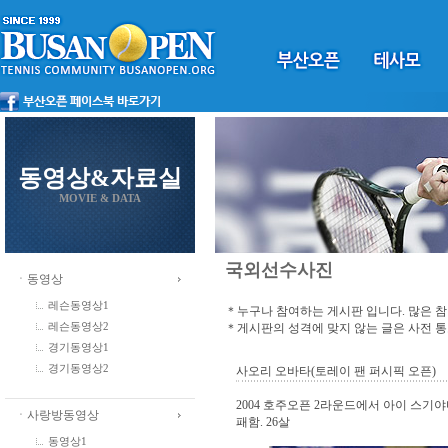
동영상&자료실
MOVIE & DATA
국외선수사진
ㆍ동영상
레슨동영상1
＊누구나 참여하는 게시판 입니다. 많은 
＊게시판의 성격에 맞지 않는 글은 사전 
레슨동영상2
경기동영상1
경기동영상2
사오리 오바타(토레이 팬 퍼시픽 오픈)
2004 호주오픈 2라운드에서 아이 스기야
ㆍ사랑방동영상
패함. 26살
동영상1