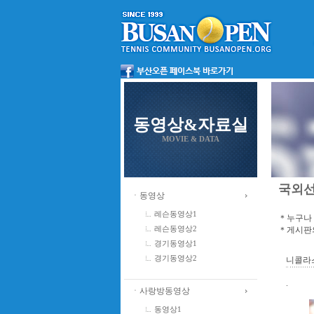
동영상&자료실
MOVIE & DATA
국외
ㆍ동영상
레슨동영상1
＊누구나 
＊게시판의
레슨동영상2
경기동영상1
경기동영상2
니콜라스
.
ㆍ사랑방동영상
동영상1