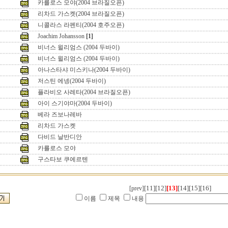
카를로스 모야(2004 브라질오픈)
리차드 가스켓(2004 브라질오픈)
니콜라스 라펜티(2004 호주오픈)
Joachim Johansson
[1]
비너스 윌리엄스 (2004 두바이)
비너스 윌리엄스 (2004 두바이)
아나스타샤 미스키나(2004 두바이)
저스틴 에넹(2004 두바이)
플라비오 사레타(2004 브라질오픈)
아이 스기야마(2004 두바이)
베라 즈보나레바
리차드 가스켓
다비드 날반디안
카를로스 모야
구스타보 쿠에르텐
[11]
[12]
[13]
[14]
[15]
[16]
[prev]
이름
제목
내용