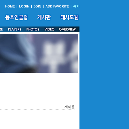
HOME
|
LOGIN
|
JOIN
|
ADD FAVORITE
|
쪽지
제이윤