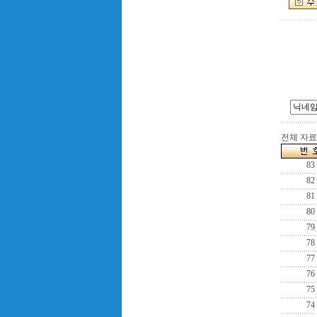
전체 자료수
83
82
81
80
79
78
77
76
75
74