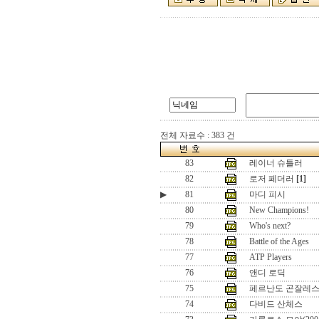
전체 자료수 : 383 건
83
레이너 슈틀러
82
로저 페더러
[1]
▶
81
마디 피시
80
New Champions!
79
Who's next?
78
Battle of the Ages
77
ATP Players
76
앤디 로딕
75
페르난도 곤잘레
74
다비드 산체스