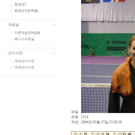
동영상2
동영상3(분류별)
ㆍ자료실
이론과실전&칼럼
테니스자료실
ㆍ선수사진
국내선수사진
국외선수사진
파일 :
조회 : 2114
작성 : 2004년 02월 27일 23:58:28