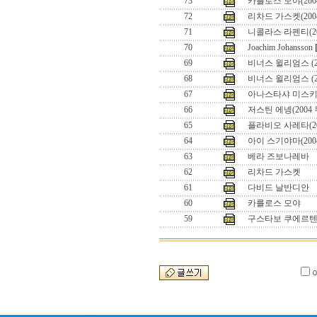
73
카를로스 모야(20
72
리차드 가스켓(20
71
니콜라스 라펜티(2
70
Joachim Johansson
69
비너스 윌리엄스 (2
68
비너스 윌리엄스 (2
67
아나스타샤 미스키나
66
저스틴 에넹(2004
65
플라비오 사레타(2
64
아이 스기야마(200
63
베라 즈보나레바
62
리차드 가스켓
61
다비드 날반디안
60
카를로스 모야
59
구스타보 쿠에르