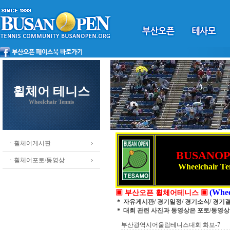
휠체어 테니스
Wheelchair Tennis
ㆍ휠체어게시판
BUSANO
ㆍ휠체어포토/동영상
Wheelchair Te
(Whee
▣ 부산오픈 휠체어테니스 ▣
＊ 자유게시판/ 경기일정/ 경기소식/ 경기
＊ 대회 관련 사진과 동영상은 포토/동영
부산광역시어울림테니스대회 화보-7