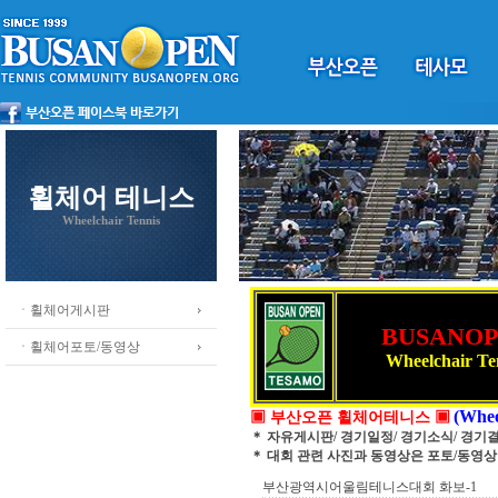
휠체어 테니스
Wheelchair Tennis
ㆍ휠체어게시판
BUSANO
ㆍ휠체어포토/동영상
Wheelchair Te
(Whee
▣ 부산오픈 휠체어테니스 ▣
＊ 자유게시판/ 경기일정/ 경기소식/ 경기
＊ 대회 관련 사진과 동영상은 포토/동영
부산광역시어울림테니스대회 화보-1