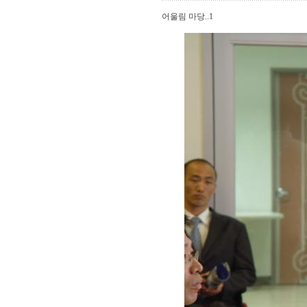
어울림 마당..1