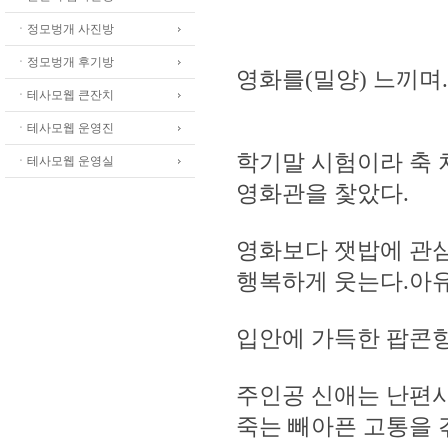
ㆍ정모벙개 사진방
ㆍ정모벙개 후기방
영화를(밀양) 느끼며...
ㆍ테사모웹 큰잔치
ㆍ테사모웹 운영진
학기말 시험이라 축
ㆍ테사모웹 운영실
영화관을 찿았다.
영화보다 잿밥에 관심
행복하게 웃는다.아유
입안에 가득한 팝콘
주인공 신애는 난편
죽는 빼아픈 고통을 