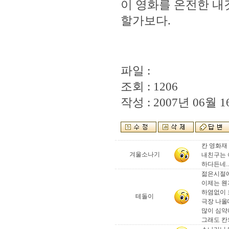
이 영화를 온전한 내
할가보다.
파일 :
조회 : 1206
작성 : 2007년 06월 16
칸 영화재
겨울소나기
내친구는 
하다든네..
젊은시절에
이제는 웬
하염없이 
테돌이
극장 나올때
많이 심약해
그래도 칸의