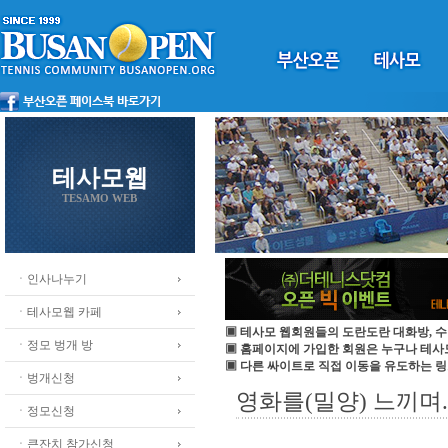
테사모웹
TESAMO WEB
ㆍ인사나누기
ㆍ테사모웹 카페
▣ 테사모 웹회원들의 도란도란 대화방, 수
ㆍ정모 벙개 방
▣ 홈페이지에 가입한 회원은 누구나 테
▣ 다른 싸이트로 직접 이동을 유도하는 링
ㆍ벙개신청
영화를(밀양) 느끼며...
ㆍ정모신청
ㆍ큰잔치 참가신청