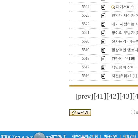
5524
다가서비스...
5523
천억대 재산가 아
5522
내가 사랑하는 
5521
황야의 무법자
[
5520
산사음악 -어는
5519
환상적인 멜로
5518
간만에..^^
[10]
5517
백만송이 장미......
5516
자전(自轉) 1
[4]
[41]
[42]
[43]
[
[prev]