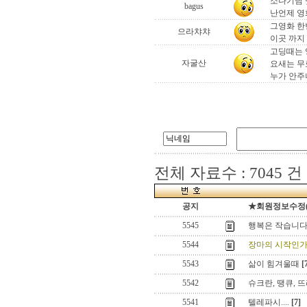
소나기님 멋
bagus
난언제 영화보
그영화 한
으라챠챠
이곳 까지 
고딩때는 
자굴산
요새는 무
누가 안주나
전체 자료수 : 7045 건
공지
★회원정보수정(로그
5545
행복은 작습니다
5544
장마의 시작인가
5543
삶이 힘겨울때
[
5542
슈크란, 땡큐, 
5541
텔레파시....
[7]