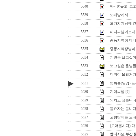
5540
헉~ 흔들고..고
5539
노래방에서........
5538
으라챠챠님께 건배...
5537
테니파님이보내는 메세
5536
중동지역장 테
5535
중동지역장님이
5534
계란은 날고싶어..
5533
보고싶은 울님들.
5532
더위야 물렀거
▶
5531
영화를(밀양) 느끼며
5530
지미씨발
[6]
5529
외치고 싶습니
5528
불효자는 웁니다
5527
고향땅에는 모내기
5526
(웃어봅시다) 
5525
웹테사모 부산 