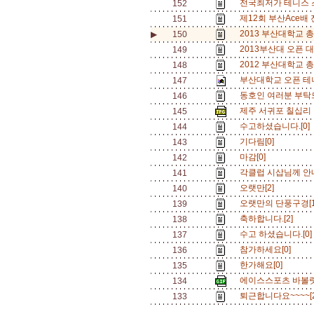
전국최저가 테니스 스
152
제12회 부산Ace배 전
151
2013 부산대학교 
▶
150
2013부산대 오픈 대
149
2012 부산대학교 총
148
부산대학교 오픈 테니스
147
동호인 여러분 부탁드
146
제주 서귀포 칠십리 
145
수고하셨습니다.[0]
144
기다림[0]
143
마감[0]
142
각클럽 시삽님께 안내(
141
오랫만[2]
140
오랫만의 단풍구경[
139
축하합니다.[2]
138
수고 하셨습니다.[0
137
참가하세요[0]
136
한가해요[0]
135
에이스스포츠 바볼랏 
134
퇴근합니다요~~~~[
133