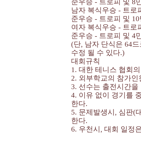
준우승
-
트로피 및
8
남자 복식우승
-
트로
준우승
-
트로피 및
10
여자 복식우승
-
트로
준우승
-
트로피 및
4
(
단
,
남자 단식은
64
드
수정 될 수 있다
.)
대회규칙
1.
대한 테니스 협회의
2.
외부학교의 참가인
3.
선수는 출전시간을
4.
이유 없이 경기를 
한다
.
5.
문제발생시
,
심판
(
한다
.
6.
우천시
,
대회 일정은