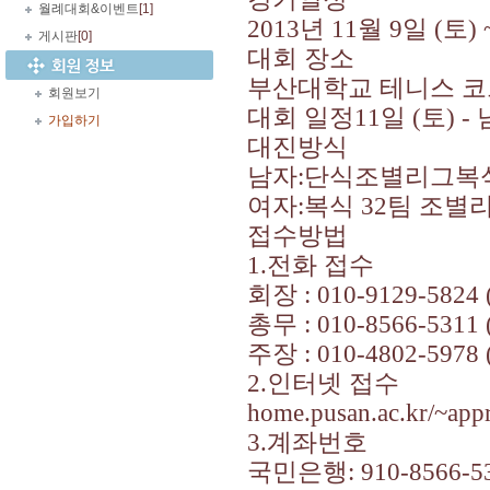
월례대회&이벤트
[1]
2013
년
11
월
9
일
(
토
) 
게시판
[0]
대회 장소
부산대학교 테니스 
회원보기
대회 일정
11
일
(
토
) -
가입하기
대진방식
남자
:
단식조별리그복
여자
:
복식
32
팀 조별
접수방법
1.
전화 접수
회장
: 010-9129-5824 
총무
: 010-8566-5311 
주장
: 010-4802-5978 
2.
인터넷 접수
home.pusan.ac.kr/~app
3.
계좌번호
국민은행
: 910-8566-5