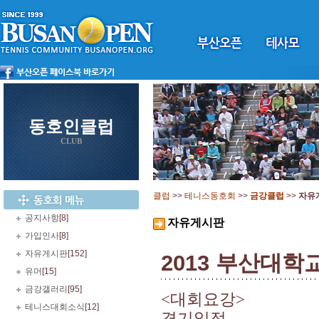
동호인클럽
CLUB
클럽
>>
테니스동호회
>>
금강클럽
>>
자유
공지사항
[8]
자유게시판
가입인사
[8]
자유게시판
[152]
2013 부산대
유머
[15]
금강갤러리
[95]
<
대회요강
>
테니스대회소식
[12]
경기일정