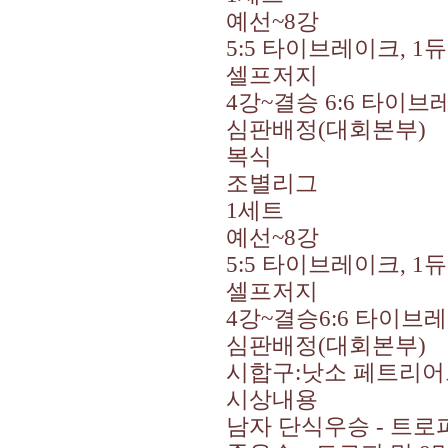
예선
~8
강
5:5
타이브레이크
, 1
듀
셀프저지
4
강
~
결승
6:6
타이브
심판배정
(
대회본부
)
복식
조별리그
1
세트
예선
~8
강
5:5
타이브레이크
, 1
듀
셀프저지
4
강
~
결승
6:6
타이브레
심판배정
(
대회본부
)
시합구
:
낫소 페트리어
시상내용
남자 단식우승
-
트로