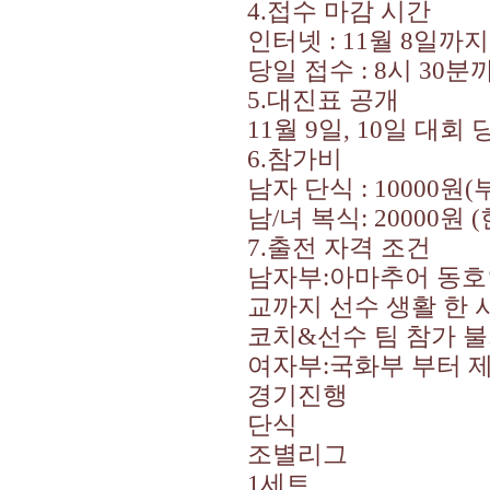
4.
접수 마감 시간
인터넷
: 11
월
8
일까지
당일 접수
: 8
시
30
분까
5.
대진표 공개
11
월
9
일
, 10
일 대회 
6.
참가비
남자 단식
: 10000
원
(
남
/
녀 복식
: 20000
원
(
7.
출전 자격 조건
남자부
:
아마추어 동호
교까지 선수 생활 한
코치
&
선수 팀 참가 
여자부
:
국화부 부터 
경기진행
단식
조별리그
1
세트