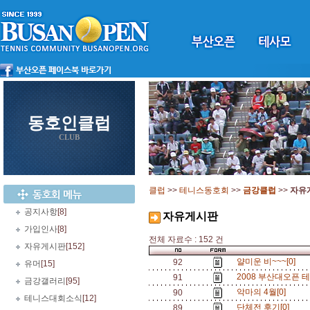
동호인클럽
CLUB
클럽
>>
테니스동호회
>>
금강클럽
>>
자유
공지사항
[8]
자유게시판
가입인사
[8]
전체 자료수 : 152 건
자유게시판
[152]
얄미운 비~~~[0]
92
유머
[15]
2008 부산대오픈 
91
금강갤러리
[95]
악마의 4월[0]
90
테니스대회소식
[12]
단체전 후기[0]
89