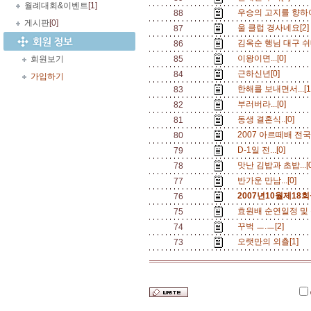
월례대회&이벤트
[1]
우승의 고지를 향하여.
88
게시판
[0]
울 클럽 경사네요[2
87
김옥순 행님 대구 쉬
86
이왕이면...[0]
회원보기
85
근하신년[0]
84
가입하기
한해를 보내면서...[
83
부러버라...[0]
82
동생 결혼식..[0]
81
2007 아르떼배 전
80
D-1일 전...[0]
79
맛난 김밥과 초밥...[
78
반가운 만남...[0]
77
2007년10월제18
76
효원배 순연일정 및 
75
꾸벅 ㅡ.ㅡ[2]
74
오랫만의 외츨[1]
73