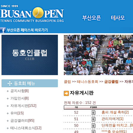
동호인클럽
CLUB
클럽
>>
테니스동호회
>>
금강클럽
>>
자유
공지사항
[8]
자유게시판
가입인사
[8]
전체 자료수 : 152 건
자유게시판
[152]
홈피 개설 축하[2]
52
유머
[15]
관리자에게[1]
51
금강갤러리
[95]
단체전을 마치고...[
50
테니스대회소식
[12]
****축 우승!!!![1]
49