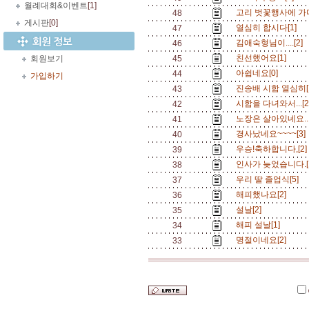
월례대회&이벤트
[1]
고리 벗꽃행사에 가다
48
게시판
[0]
열심히 합시다[1]
47
김애숙형님이....[2]
46
친선했어요[1]
회원보기
45
아쉽네요[0]
44
가입하기
진송배 시합 열심히[
43
시합을 다녀와서...[
42
노장은 살아있네요....
41
경사났네요~~~~[3
40
우승!축하합니다,[2
39
인사가 늦었습니다.[
38
우리 딸 졸업식[5]
37
해피했나요[2]
36
설날[2]
35
해피 설날[1]
34
명절이네요[2]
33